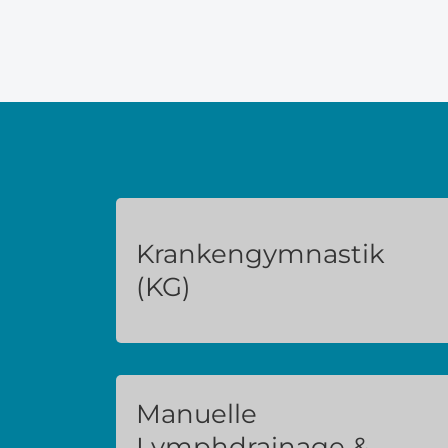
Krankengymnastik
(KG)
n
Manuelle
Lymphdrainage &